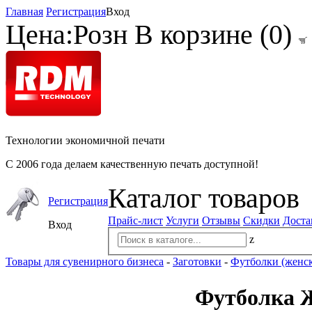
Главная
Регистрация
Вход
Цена:
Розн
В корзине (
0
)
Технологии экономичной печати
С 2006 года делаем качественную печать доступной!
Каталог товаров
Регистрация
Прайс-лист
Услуги
Отзывы
Скидки
Доста
Вход
z
Товары для сувенирного бизнеса
-
Заготовки
-
Футболки (женс
Футболка Ж