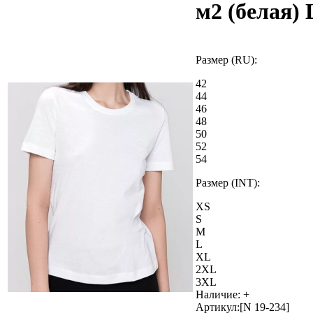
м2 (белая) L
Размер (RU):
42
44
46
48
50
52
54
Размер (INT):
XS
S
M
L
XL
2XL
3XL
Наличие:
+
Артикул:
[N 19-234]