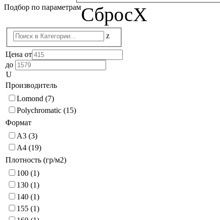
Подбор по параметрам
Сброс
X
z
Цена от
до
U
Производитель
Lomond
(7)
Polychromatic
(15)
Формат
А3
(3)
А4
(19)
Плотность (гр/м2)
100
(1)
130
(1)
140
(1)
155
(1)