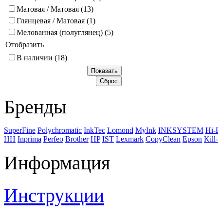
Матовая / Матовая
(13)
Глянцевая / Матовая
(1)
Мелованная (полуглянец)
(5)
Отобразить
В наличии
(18)
Бренды
SuperFine
Polychromatic
InkTec
Lomond
MyInk
INKSYSTEM
Hi-
НН
Inprima
Perfeo
Brother
HP
IST
Lexmark
CopyClean
Epson
Kill-
Информация
Инструкции