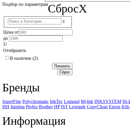
Подбор по параметрам
Сброс
X
z
Цена от
до
U
Отобразить
В наличии
(2)
Бренды
SuperFine
Polychromatic
InkTec
Lomond
MyInk
INKSYSTEM
Hi-
НН
Inprima
Perfeo
Brother
HP
IST
Lexmark
CopyClean
Epson
Kill-
Информация