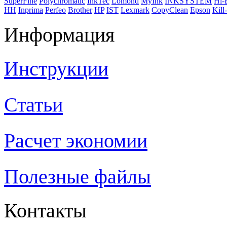
SuperFine
Polychromatic
InkTec
Lomond
MyInk
INKSYSTEM
Hi-
НН
Inprima
Perfeo
Brother
HP
IST
Lexmark
CopyClean
Epson
Kill-
Информация
Инструкции
Статьи
Расчет экономии
Полезные файлы
Контакты