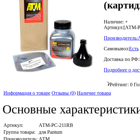
(картид
Наличие:
+
Артикул:
[АТМ-P
Производитель:
Самовывоз:
Есть
Доставка по РФ:
Подробнее о дос
Рейтинг:
0
Го
Информация о товаре
Отзывы
(0)
Наличие товара
Основные характеристик
Артикул:
АТМ-PC-211RB
Группа товара:
для Pantum
Производитель:
АТМ