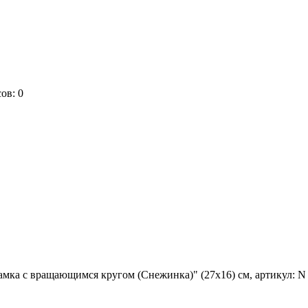
сов:
0
мка с вращающимся кругом (Снежинка)" (27x16) см, артикул: N 1