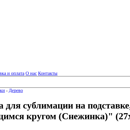
вка и оплата
О нас
Контакты
вки
-
Дерево
а для сублимации на подставк
мся кругом (Снежинка)" (27x