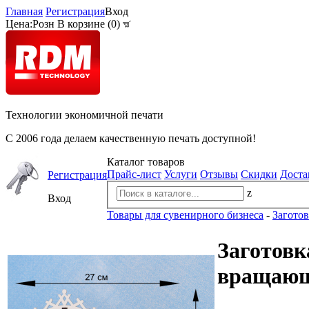
Главная
Регистрация
Вход
Цена:
Розн
В корзине (
0
)
Технологии экономичной печати
С 2006 года делаем качественную печать доступной!
Каталог товаров
Прайс-лист
Услуги
Отзывы
Скидки
Доста
Регистрация
z
Вход
Товары для сувенирного бизнеса
-
Загото
Заготовк
вращающи