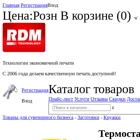
Главная
Регистрация
Вход
Цена:
Розн
В корзине (
0
)
Технологии экономичной печати
С 2006 года делаем качественную печать доступной!
Каталог товаров
Регистрация
Прайс-лист
Услуги
Отзывы
Скидки
Доста
Вход
z
Товары для сувенирного бизнеса
-
Заготовки
-
Кружки
Термоста