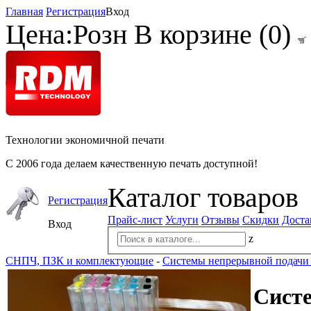
Главная
Регистрация
Вход
Цена:
Розн
В корзине (
0
)
Технологии экономичной печати
С 2006 года делаем качественную печать доступной!
Каталог товаров
Регистрация
Прайс-лист
Услуги
Отзывы
Скидки
Доста
Вход
z
СНПЧ, ПЗК и комплектующие
-
Системы непрерывной подачи
Систе