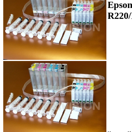
Epso
R220