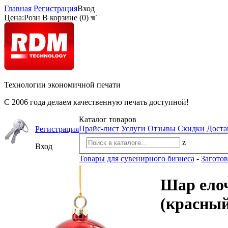
Главная
Регистрация
Вход
Цена:
Розн
В корзине (
0
)
Технологии экономичной печати
С 2006 года делаем качественную печать доступной!
Каталог товаров
Прайс-лист
Услуги
Отзывы
Скидки
Доста
Регистрация
z
Вход
Товары для сувенирного бизнеса
-
Загото
Шар елоч
(красный