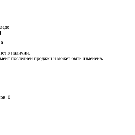
кладе
]
ай
нет в наличии.
омент последней продажи и может быть изменена.
сов:
0