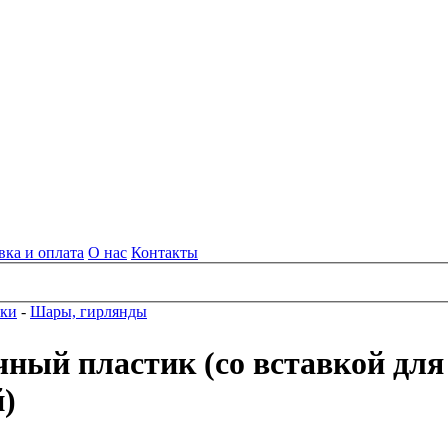
вка и оплата
О нас
Контакты
вки
-
Шары, гирлянды
ный пластик (со вставкой дл
)