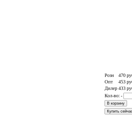
Розн
470
ру
Опт
453
ру
Дилер
433
ру
Кол-во:
-