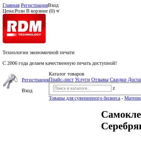
Главная
Регистрация
Вход
Цена:
Розн
В корзине (
0
)
Технологии экономичной печати
С 2006 года делаем качественную печать доступной!
Каталог товаров
Прайс-лист
Услуги
Отзывы
Скидки
Доста
Регистрация
z
Вход
Товары для сувенирного бизнеса
-
Матери
Самоклея
Серебря