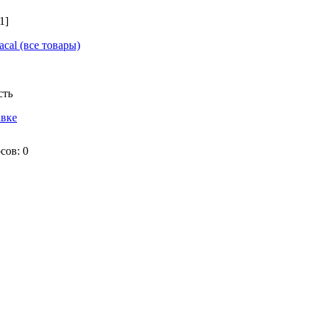
1]
acal
(все товары)
сть
авке
сов:
0