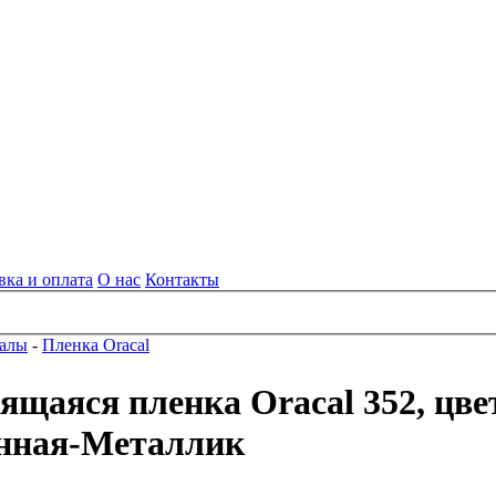
вка и оплата
О нас
Контакты
алы
-
Пленка Oracal
щаяся пленка Oracal 352, цвет
нная-Металлик