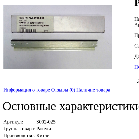
Н
А
П
С
Д
П
Информация о товаре
Отзывы
(0)
Наличие товара
Основные характеристик
Артикул:
S002-025
Группа товара:
Ракели
Производство:
Китай