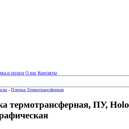
вка и оплата
О нас
Контакты
алы
-
Пленка Термотрансферная
а термотрансферная, ПУ, Holo
графическая