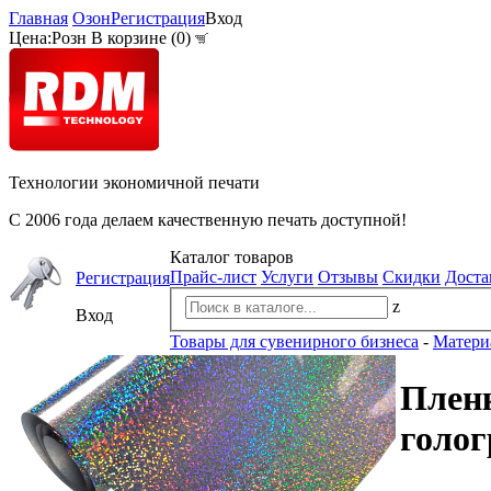
Главная
Озон
Регистрация
Вход
Цена:
Розн
В корзине (
0
)
Технологии экономичной печати
С 2006 года делаем качественную печать доступной!
Каталог товаров
Прайс-лист
Услуги
Отзывы
Скидки
Доста
Регистрация
z
Вход
Товары для сувенирного бизнеса
-
Матери
Пленк
голо