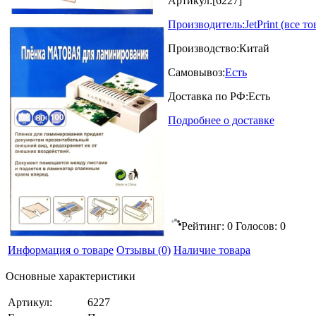
Артикул:
[6227]
Производитель:
JetPrint
(все то
Производство:
Китай
Самовывоз:
Есть
Доставка по РФ:
Есть
Подробнее о доставке
Рейтинг:
0
Голосов:
0
Информация о товаре
Отзывы
(0)
Наличие товара
Основные характеристики
Артикул:
6227