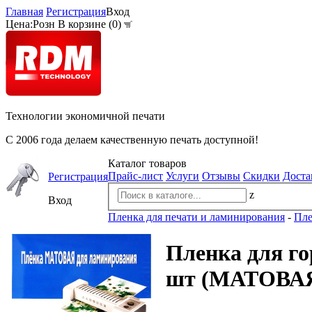
Главная
Регистрация
Вход
Цена:
Розн
В корзине (
0
)
Технологии экономичной печати
С 2006 года делаем качественную печать доступной!
Каталог товаров
Прайс-лист
Услуги
Отзывы
Скидки
Доста
Регистрация
z
Вход
Пленка для печати и ламинирования
-
Пле
Пленка для го
шт (МАТОВА