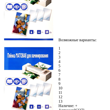
Возможные варианты:
1
2
3
4
5
6
7
8
9
10
11
12
13
Наличие:
+