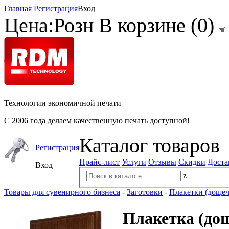
Главная
Регистрация
Вход
Цена:
Розн
В корзине (
0
)
Технологии экономичной печати
С 2006 года делаем качественную печать доступной!
Каталог товаров
Регистрация
Прайс-лист
Услуги
Отзывы
Скидки
Доста
Вход
z
Товары для сувенирного бизнеса
-
Заготовки
-
Плакетки (дощеч
Плакетка (дощ