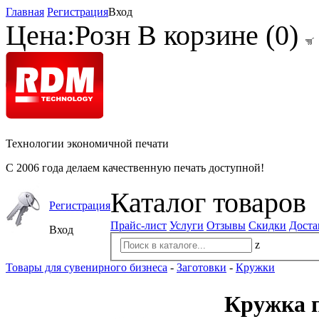
Главная
Регистрация
Вход
Цена:
Розн
В корзине (
0
)
Технологии экономичной печати
С 2006 года делаем качественную печать доступной!
Каталог товаров
Регистрация
Прайс-лист
Услуги
Отзывы
Скидки
Доста
Вход
z
Товары для сувенирного бизнеса
-
Заготовки
-
Кружки
Кружка п