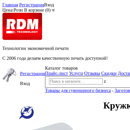
Главная
Регистрация
Вход
Цена:
Розн
В корзине (
0
)
Технологии экономичной печати
С 2006 года делаем качественную печать доступной!
Каталог товаров
Прайс-лист
Услуги
Отзывы
Скидки
Доста
Регистрация
z
Вход
Товары для сувенирного бизнеса
-
Загото
Кружк