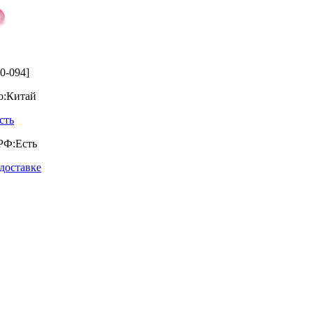
0-094]
о:
Китай
сть
РФ:
Есть
доставке