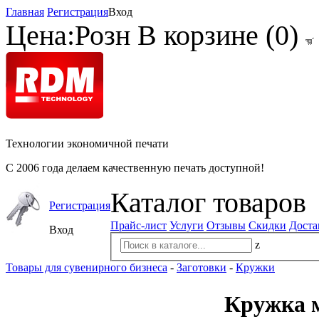
Главная
Регистрация
Вход
Цена:
Розн
В корзине (
0
)
Технологии экономичной печати
С 2006 года делаем качественную печать доступной!
Каталог товаров
Регистрация
Прайс-лист
Услуги
Отзывы
Скидки
Доста
Вход
z
Товары для сувенирного бизнеса
-
Заготовки
-
Кружки
Кружка м