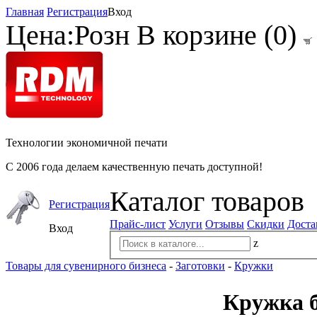
Главная
Регистрация
Вход
Цена:
Розн
В корзине (
0
)
Технологии экономичной печати
С 2006 года делаем качественную печать доступной!
Каталог товаров
Регистрация
Прайс-лист
Услуги
Отзывы
Скидки
Доста
Вход
z
Товары для сувенирного бизнеса
-
Заготовки
-
Кружки
Кружка б