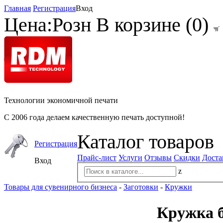
Главная
Регистрация
Вход
Цена:
Розн
В корзине (
0
)
Технологии экономичной печати
С 2006 года делаем качественную печать доступной!
Каталог товаров
Регистрация
Прайс-лист
Услуги
Отзывы
Скидки
Доста
Вход
z
Товары для сувенирного бизнеса
-
Заготовки
-
Кружки
Кружка б