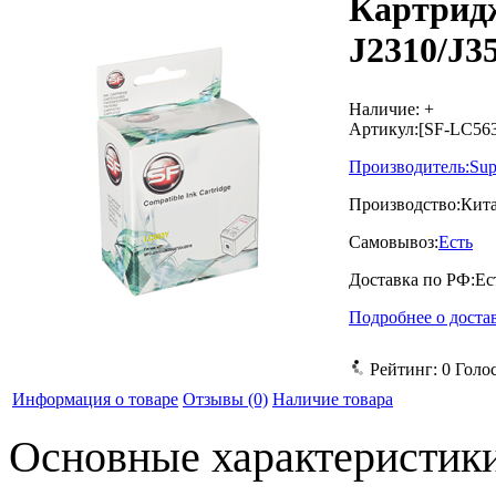
Картридж
J2310/J35
Наличие:
+
Артикул:
[SF-LC56
Производитель:
Sup
Производство:
Кит
Самовывоз:
Есть
Доставка по РФ:
Ес
Подробнее о доста
Рейтинг:
0
Голо
Информация о товаре
Отзывы
(0)
Наличие товара
Основные характеристик