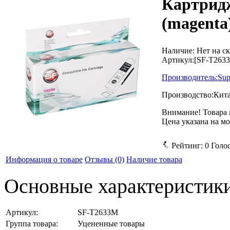
Картридж
(magenta)
Наличие:
Нет на с
Артикул:
[SF-T263
Производитель:
Sup
Производство:
Кит
Внимание! Товара 
Цена указана на м
Рейтинг:
0
Голо
Информация о товаре
Отзывы
(0)
Наличие товара
Основные характеристик
Артикул:
SF-T2633M
Группа товара:
Уцененные товары