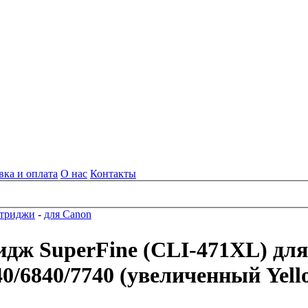
вка и оплата
О нас
Контакты
ртриджи
-
для Canon
дж SuperFine (CLI-471XL) дл
/6840/7740 (увеличенный Yell