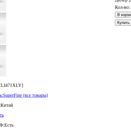
Кол-во:
CLI471XLY]
ь:
SuperFine
(все товары)
:
Китай
ть
Ф:
Есть