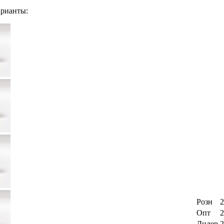
рианты:
Розн
2
Опт
2
Дилер
2