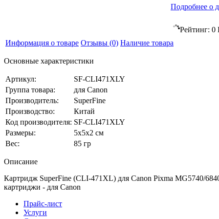
Подробнее о д
Рейтинг:
0
Информация о товаре
Отзывы
(0)
Наличие товара
Основные характеристики
Артикул:
SF-CLI471XLY
Группа товара:
для Canon
Производитель:
SuperFine
Производство:
Китай
Код производителя:
SF-CLI471XLY
Размеры:
5x5x2 см
Вес:
85 гр
Описание
Картридж SuperFine (CLI-471XL) для Canon Pixma MG5740/6840/
картриджи - для Canon
Прайс-лист
Услуги