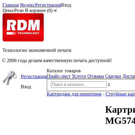
Главная
Яндекс
Регистрация
Вход
Цена:
Розн
В корзине (
0
)
Технологии экономичной печати
С 2006 года делаем качественную печать доступной!
Каталог товаров
Прайс-лист
Услуги
Отзывы
Скидки
Доста
Регистрация
z
Вход
Картриджи для принтеров
-
Струйные ка
Картри
MG5740