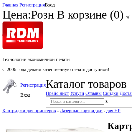
Главная
Регистрация
Вход
Цена:
Розн
В корзине (
0
)
Технологии экономичной печати
С 2006 года делаем качественную печать доступной!
Каталог товаров
Регистрация
Прайс-лист
Услуги
Отзывы
Скидки
Доста
Вход
z
Картриджи для принтеров
-
Лазерные картриджи
-
для HP
Картр