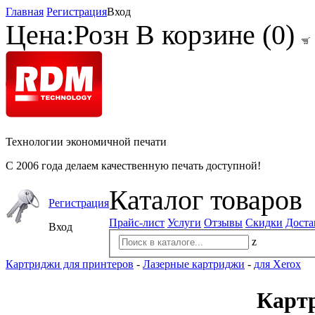
Главная
Регистрация
Вход
Цена:
Розн
В корзине (
0
)
Технологии экономичной печати
С 2006 года делаем качественную печать доступной!
Каталог товаров
Регистрация
Прайс-лист
Услуги
Отзывы
Скидки
Доста
Вход
z
Картриджи для принтеров
-
Лазерные картриджи
-
для Xerox
Картр