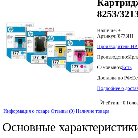
Картрид
8253/3213
Наличие:
+
Артикул:
[8773H]
Производитель:
HP
Производство:
Ирл
Самовывоз:
Есть
Доставка по РФ:
Ес
Подробнее о доста
Рейтинг:
0
Голо
Информация о товаре
Отзывы
(0)
Наличие товара
Основные характеристик