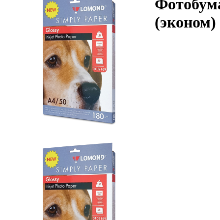
Фотобума
(эконом)