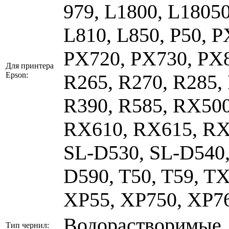
979, L1800, L18050
L810, L850, P50, 
PX720, PX730, PX8
Для принтера
Epson:
R265, R270, R285, 
R390, R585, RX50
RX610, RX615, RX
SL-D530, SL-D540,
D590, T50, T59, T
XP55, XP750, XP7
Водорастворимые,
Тип чернил: