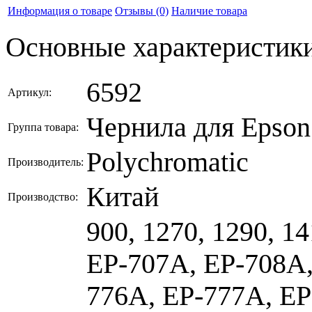
Информация о товаре
Отзывы
(0)
Наличие товара
Основные характеристик
6592
Артикул:
Чернила для Epson
Группа товара:
Polychromatic
Производитель:
Китай
Производство:
900, 1270, 1290, 1
EP-707A, EP-708A,
776A, EP-777A, EP