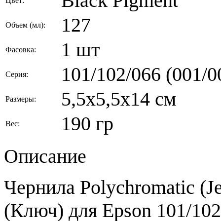
Black Pigment
Цвет:
127
Объем (мл):
1 шт
Фасовка:
101/102/066 (001/00
Серия:
5,5x5,5x14 см
Размеры:
190 гр
Вес:
Описание
Чернила Polychromatic (J
(Ключ) для Epson 101/102