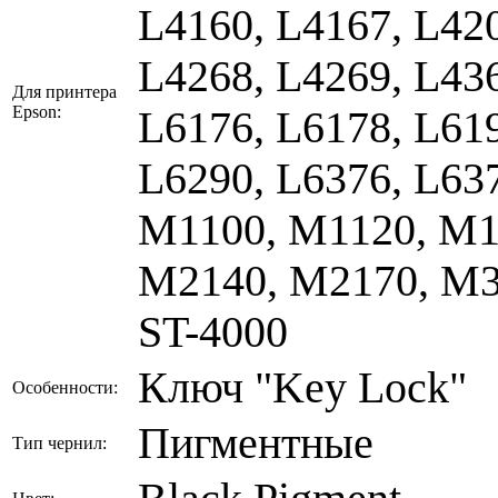
L4160, L4167, L420
L4268, L4269, L436
Для принтера
Epson:
L6176, L6178, L619
L6290, L6376, L637
M1100, M1120, M1
M2140, M2170, M31
ST-4000
Ключ "Key Lock"
Особенности:
Пигментные
Тип чернил: