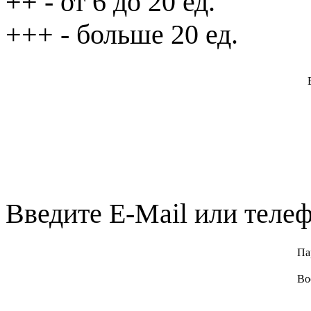
++
- от 6 до 20 ед.
+++
- больше 20 ед.
Введите E-Mail или телеф
Па
Во