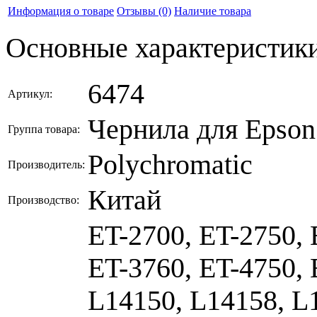
Информация о товаре
Отзывы
(0)
Наличие товара
Основные характеристик
6474
Артикул:
Чернила для Epson
Группа товара:
Polychromatic
Производитель:
Китай
Производство:
ET-2700, ET-2750, 
ET-3760, ET-4750, 
L14150, L14158, L