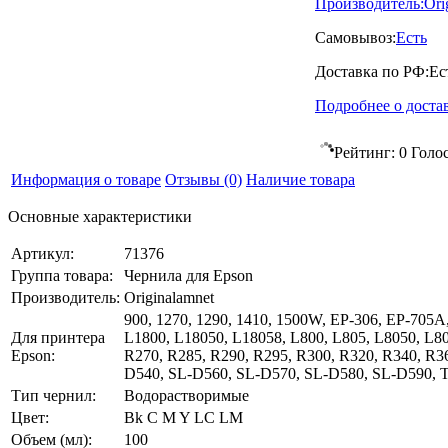
Производитель:
Ori
Самовывоз:
Есть
Доставка по РФ:
Ес
Подробнее о доста
Рейтинг:
0
Голо
Информация о товаре
Отзывы
(0)
Наличие товара
Основные характеристики
Артикул:
71376
Группа товара:
Чернила для Epson
Производитель:
Originalamnet
900, 1270, 1290, 1410, 1500W, EP-306, EP-705
Для принтера
L1800, L18050, L18058, L800, L805, L8050, L8
Epson:
R270, R285, R290, R295, R300, R320, R340, 
D540, SL-D560, SL-D570, SL-D580, SL-D590, 
Тип чернил:
Водорастворимые
Цвет:
Bk C M Y LC LM
Объем (мл):
100