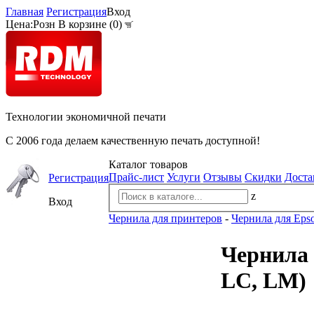
Главная
Регистрация
Вход
Цена:
Розн
В корзине (
0
)
Технологии экономичной печати
С 2006 года делаем качественную печать доступной!
Каталог товаров
Прайс-лист
Услуги
Отзывы
Скидки
Доста
Регистрация
z
Вход
Чернила для принтеров
-
Чернила для Eps
Чернила O
LC, LM)