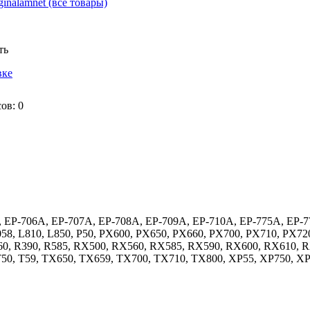
ginalamnet
(все товары)
ть
вке
сов:
0
A, EP-706A, EP-707A, EP-708A, EP-709A, EP-710A, EP-775A, EP-7
058, L810, L850, P50, PX600, PX650, PX660, PX700, PX710, PX72
R360, R390, R585, RX500, RX560, RX585, RX590, RX600, RX610, 
T50, T59, TX650, TX659, TX700, TX710, TX800, XP55, XP750, X