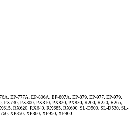
76A, EP-777A, EP-806A, EP-807A, EP-879, EP-977, EP-979,
0, PX730, PX800, PX810, PX820, PX830, R200, R220, R265,
RX615, RX620, RX640, RX685, RX690, SL-D500, SL-D530, SL-
P760, XP850, XP860, XP950, XP960