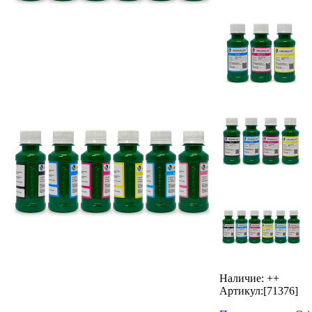
Наличие:
++
Артикул:
[71376]