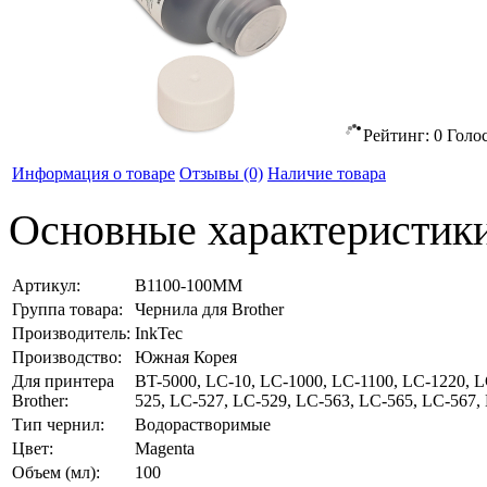
Рейтинг:
0
Голо
Информация о товаре
Отзывы
(0)
Наличие товара
Основные характеристик
Артикул:
B1100-100MM
Группа товара:
Чернила для Brother
Производитель:
InkTec
Производство:
Южная Корея
Для принтера
BT-5000, LC-10, LC-1000, LC-1100, LC-1220, L
Brother:
525, LC-527, LC-529, LC-563, LC-565, LC-567,
Тип чернил:
Водорастворимые
Цвет:
Magenta
Объем (мл):
100