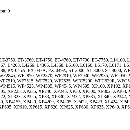
сов:
0
ET-3750, ET-3760, ET-4750, ET-4760, ET-7700, ET-7750, L14100, 
67, L4268, L4269, L4366, L4368, L6100, L6160, L6170, L6171, L6
L7188, PX-045A, PX-047A, PX-049A, ST-2000, ST-3000, ST-4000,
WF2845, WF2850, WF2870, WF2910, WF2930, WF2935, WF2950, 
 WF7510, WF7515, WF7520, WF7525, WFC5290, WFC529R, WFC5
P4515, WP4525, WP4535, WP4545, WP4595, XP100, XP102, XP10
05, XP225, XP235, XP240, XP245, XP30, XP300, XP302, XP303, 
22, XP323, XP325, XP33, XP330, XP332, XP335, XP340, XP342, 
0, XP4155, XP420, XP4200, XP4205, XP422, XP423, XP424, XP42
XP605, XP610, XP615, XP620, XP625, XP630, XP635, XP640, XP6