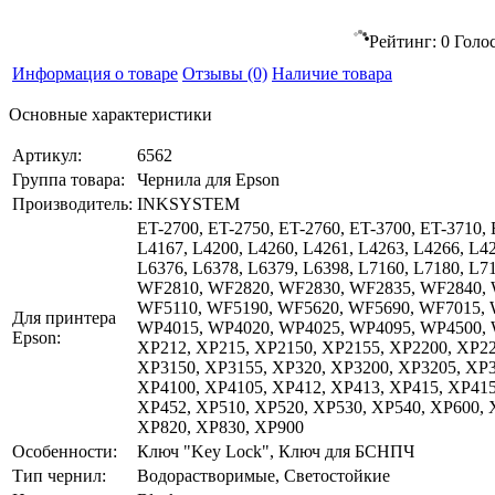
Рейтинг:
0
Голо
Информация о товаре
Отзывы
(0)
Наличие товара
Основные характеристики
Артикул:
6562
Группа товара:
Чернила для Epson
Производитель:
INKSYSTEM
ET-2700, ET-2750, ET-2760, ET-3700, ET-3710, 
L4167, L4200, L4260, L4261, L4263, L4266, L42
L6376, L6378, L6379, L6398, L7160, L7180, 
WF2810, WF2820, WF2830, WF2835, WF2840, 
WF5110, WF5190, WF5620, WF5690, WF7015,
Для принтера
WP4015, WP4020, WP4025, WP4095, WP4500, W
Epson:
XP212, XP215, XP2150, XP2155, XP2200, XP22
XP3150, XP3155, XP320, XP3200, XP3205, XP3
XP4100, XP4105, XP412, XP413, XP415, XP415
XP452, XP510, XP520, XP530, XP540, XP600, 
XP820, XP830, XP900
Особенности:
Ключ "Key Lock", Ключ для БСНПЧ
Тип чернил:
Водорастворимые, Светостойкие