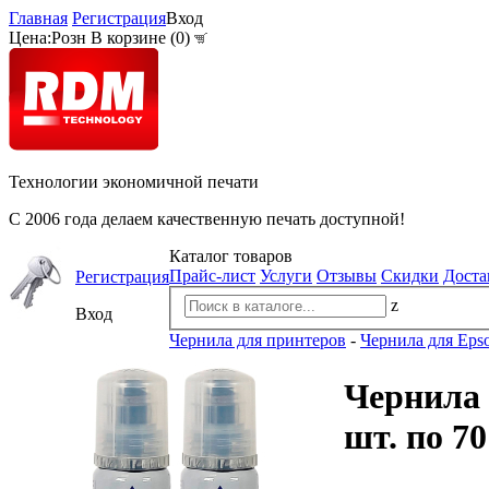
Главная
Регистрация
Вход
Цена:
Розн
В корзине (
0
)
Технологии экономичной печати
С 2006 года делаем качественную печать доступной!
Каталог товаров
Прайс-лист
Услуги
Отзывы
Скидки
Доста
Регистрация
z
Вход
Чернила для принтеров
-
Чернила для Eps
Чернила 
шт. по 70