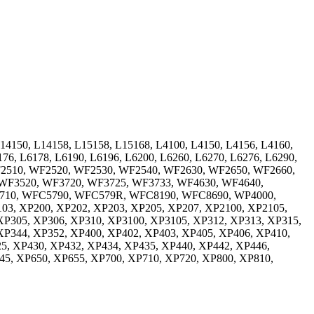
L14150, L14158, L15158, L15168, L4100, L4150, L4156, L4160,
176, L6178, L6190, L6196, L6200, L6260, L6270, L6276, L6290,
 WF2510, WF2520, WF2530, WF2540, WF2630, WF2650, WF2660,
WF3520, WF3720, WF3725, WF3733, WF4630, WF4640,
710, WFC5790, WFC579R, WFC8190, WFC8690, WP4000,
3, XP200, XP202, XP203, XP205, XP207, XP2100, XP2105,
XP305, XP306, XP310, XP3100, XP3105, XP312, XP313, XP315,
XP344, XP352, XP400, XP402, XP403, XP405, XP406, XP410,
5, XP430, XP432, XP434, XP435, XP440, XP442, XP446,
45, XP650, XP655, XP700, XP710, XP720, XP800, XP810,