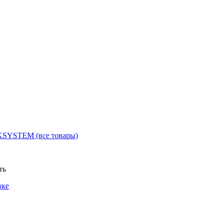
KSYSTEM
(все товары)
ть
вке