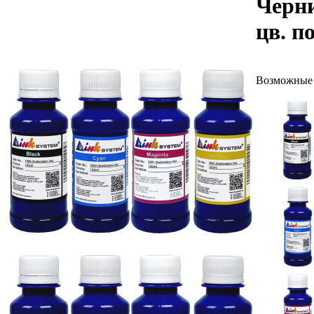
Черни
цв. п
Возможные 