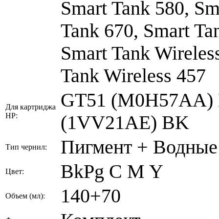
Smart Tank 580, Sm
Tank 670, Smart Ta
Smart Tank Wireless
Tank Wireless 457
GT51 (M0H57AA) B
Для картриджа
HP:
(1VV21AE) BK
Пигмент + Водные
Тип чернил:
BkPg C M Y
Цвет:
140+70
Объем (мл):