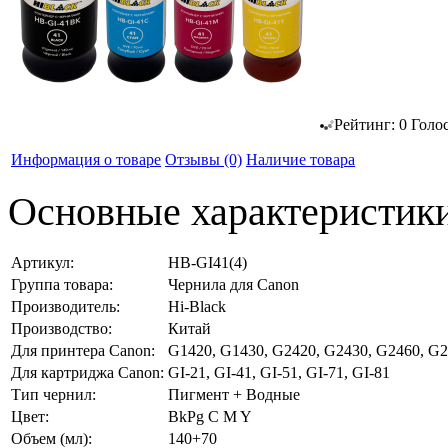
Рейтинг:
0
Голо
Информация о товаре
Отзывы
(0)
Наличие товара
Основные характеристик
Артикул:
HB-GI41(4)
Группа товара:
Чернила для Canon
Производитель:
Hi-Black
Производство:
Китай
Для принтера Canon:
G1420, G1430, G2420, G2430, G2460, G2
Для картриджа Canon:
GI-21, GI-41, GI-51, GI-71, GI-81
Тип чернил:
Пигмент + Водные
Цвет:
BkPg C M Y
Объем (мл):
140+70