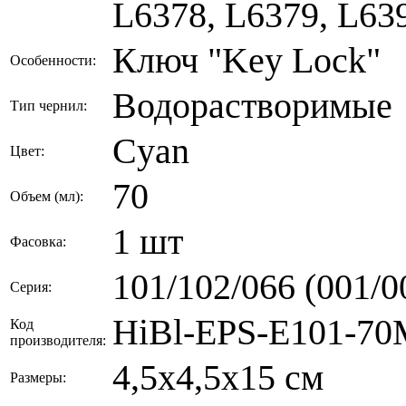
L6378, L6379, L639
Ключ "Key Lock"
Особенности:
Водорастворимые
Тип чернил:
Cyan
Цвет:
70
Объем (мл):
1 шт
Фасовка:
101/102/066 (001/0
Серия:
HiBl-EPS-E101-70
Код
производителя:
4,5x4,5x15 см
Размеры: