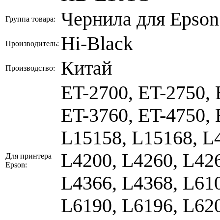
Чернила для Epson
Группа товара:
Hi-Black
Производитель:
Китай
Производство:
ET-2700, ET-2750, 
ET-3760, ET-4750, 
L15158, L15168, L4
L4200, L4260, L426
Для принтера
Epson:
L4366, L4368, L610
L6190, L6196, L620