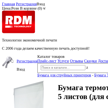
Главная
Регистрация
Вход
Цена:
Розн
В корзине (
0
)
Технологии экономичной печати
С 2006 года делаем качественную печать доступной!
Каталог товаров
Прайс-лист
Услуги
Отзывы
Скидки
Доста
Регистрация
z
Вход
Бумага для струйных принтеров
-
Бумага 
Бумага термот
5 листов (для