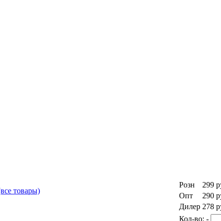
Розн
299
р
(все товары)
Опт
290
р
Дилер
278
р
Кол-во:
-