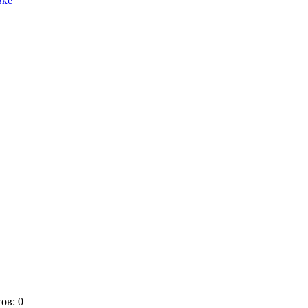
вке
сов:
0