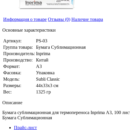
Информация о товаре
Отзывы
(0)
Наличие товара
Основные характеристики
Артикул:
PS-03
Группа товара:
Бумага Сублимационная
Производитель:
Inprima
Производство:
Китай
Формат:
А3
Фасовка:
Упаковка
Модель:
Subli Classic
Размеры:
44x33x3 см
Вес:
1325 гр
Описание
Бумага сублимационная для термопереноса Inprima А3, 100 листо
Бумага Сублимационная
Прайс-лист