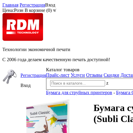
Главная
Регистрация
Вход
Цена:
Розн
В корзине (
0
)
Технологии экономичной печати
С 2006 года делаем качественную печать доступной!
Каталог товаров
Прайс-лист
Услуги
Отзывы
Скидки
Доста
Регистрация
z
Вход
Бумага для струйных принтеров
-
Бумага 
Бумага с
(Subli Cla