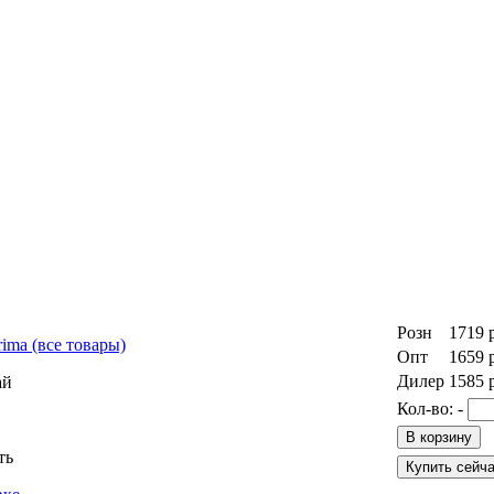
Розн
1719
rima
(все товары)
Опт
1659
Дилер
1585
ай
Кол-во:
-
ть