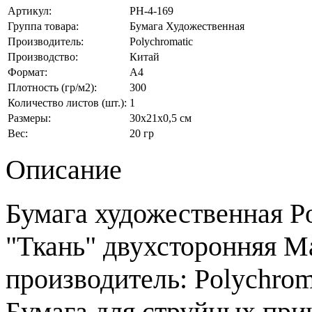
Артикул:
PH-4-169
Группа товара:
Бумага Художественная
Производитель:
Polychromatic
Производство:
Китай
Формат:
А4
Плотность (гр/м2):
300
Количество листов (шт.):
1
Размеры:
30x21x0,5 см
Вес:
20 гр
Описание
Бумага художественная Po
"Ткань" двухсторонняя Ма
производитель: Polychrom
Бумага для струйных при