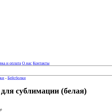
вка и оплата
О нас
Контакты
вки
-
Бейсболки
 для сублимации (белая)
де