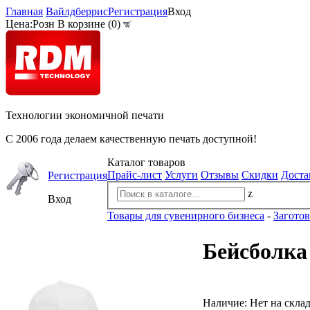
Главная
Вайлдберрис
Регистрация
Вход
Цена:
Розн
В корзине (
0
)
Технологии экономичной печати
С 2006 года делаем качественную печать доступной!
Каталог товаров
Прайс-лист
Услуги
Отзывы
Скидки
Доста
Регистрация
z
Вход
Товары для сувенирного бизнеса
-
Загото
Бейсболка
Наличие:
Нет на скла