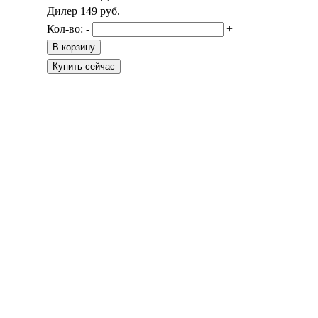
Дилер
149
руб.
Кол-во:
-
+