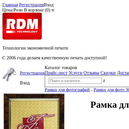
Главная
Регистрация
Вход
Цена:
Розн
В корзине (
0
)
Технологии экономичной печати
С 2006 года делаем качественную печать доступной!
Каталог товаров
Прайс-лист
Услуги
Отзывы
Скидки
Доста
Регистрация
z
Вход
Рамки для фотографий
-
Рамки для фото 3
Рамка дл