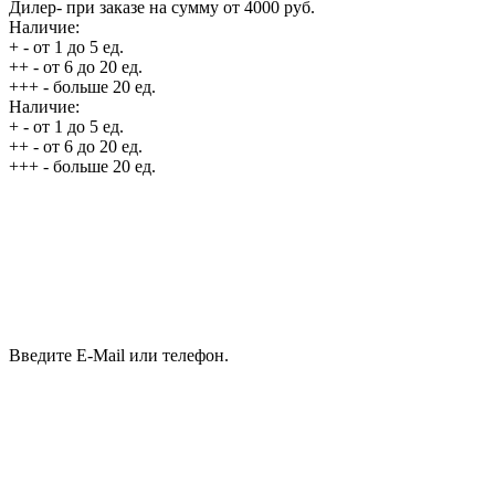
Дилер
- при заказе на сумму от 4000 руб.
Наличие:
+
- от 1 до 5 ед.
++
- от 6 до 20 ед.
+++
- больше 20 ед.
Наличие:
+
- от 1 до 5 ед.
++
- от 6 до 20 ед.
+++
- больше 20 ед.
Введите E-Mail или телефон.