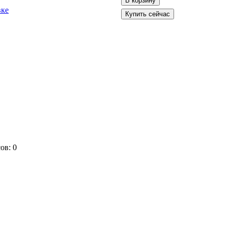
вке
ов:
0