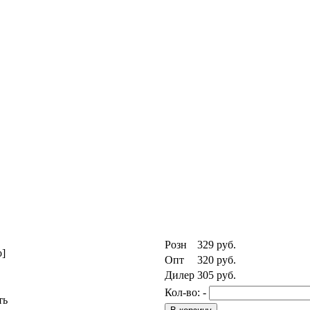
Розн
329
руб.
о]
Опт
320
руб.
Дилер
305
руб.
Кол-во:
-
ть