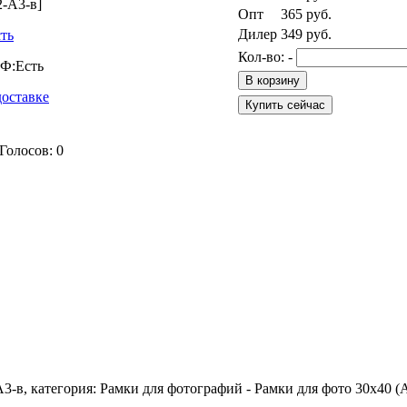
2-А3-в]
Опт
365
руб.
Дилер
349
руб.
ть
Кол-во:
-
РФ:
Есть
доставке
Голосов:
0
А3-в, категория: Рамки для фотографий - Рамки для фото 30x40 (