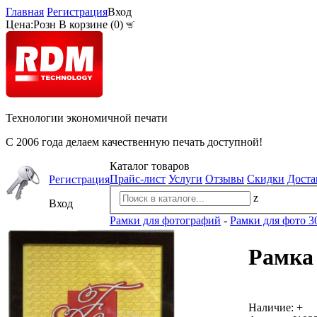
Главная
Регистрация
Вход
Цена:
Розн
В корзине (
0
)
Технологии экономичной печати
С 2006 года делаем качественную печать доступной!
Каталог товаров
Прайс-лист
Услуги
Отзывы
Скидки
Доста
Регистрация
z
Вход
Рамки для фотографий
-
Рамки для фото 3
Рамка 
Наличие:
+