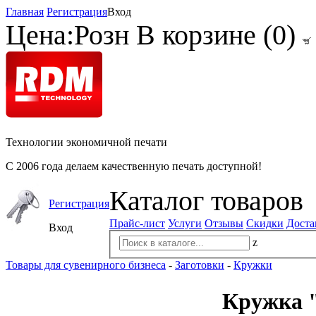
Главная
Регистрация
Вход
Цена:
Розн
В корзине (
0
)
Технологии экономичной печати
С 2006 года делаем качественную печать доступной!
Каталог товаров
Регистрация
Прайс-лист
Услуги
Отзывы
Скидки
Доста
Вход
z
Товары для сувенирного бизнеса
-
Заготовки
-
Кружки
Кружка "