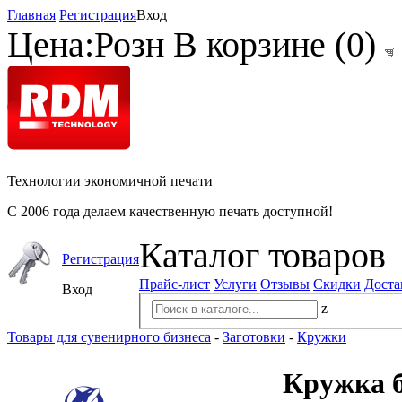
Главная
Регистрация
Вход
Цена:
Розн
В корзине (
0
)
Технологии экономичной печати
С 2006 года делаем качественную печать доступной!
Каталог товаров
Регистрация
Прайс-лист
Услуги
Отзывы
Скидки
Доста
Вход
z
Товары для сувенирного бизнеса
-
Заготовки
-
Кружки
Кружка б