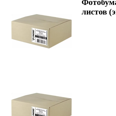
Фотобума
листов (