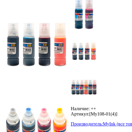
Наличие:
++
Артикул:
[My108-01(4)]
Производитель:
MyInk
(все то