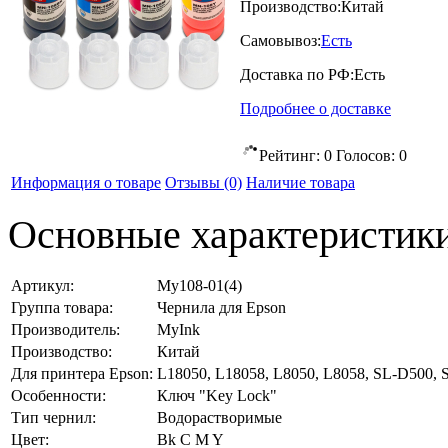
Производство:
Китай
Самовывоз:
Есть
Доставка по РФ:
Есть
Подробнее о доставке
Рейтинг:
0
Голосов:
0
Информация о товаре
Отзывы
(0)
Наличие товара
Основные характеристик
Артикул:
My108-01(4)
Группа товара:
Чернила для Epson
Производитель:
MyInk
Производство:
Китай
Для принтера Epson:
L18050, L18058, L8050, L8058, SL-D500,
Особенности:
Ключ "Key Lock"
Тип чернил:
Водорастворимые
Цвет:
Bk C M Y