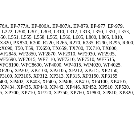
76A, EP-777A, EP-806A, EP-807A, EP-879, EP-977, EP-979,
 L222, L300, L301, L303, L310, L312, L313, L350, L351, L353,
50, L551, L555, L558, L565, L566, L605, L800, L805, L810,
820, PX830, R200, R220, R265, R270, R285, R290, R295, R300,
X690, T50, T59, TX650, TX659, TX700, TX710, TX800,
WF2845, WF2850, WF2870, WF2910, WF2930, WF2935,
WF5690, WF7015, WF7110, WF7210, WF7510, WF7515,
WFC8190, WFC8690, WP4000, WP4015, WP4020, WP4025,
P205, XP207, XP2100, XP2105, XP212, XP215, XP2150,
P3100, XP3105, XP312, XP313, XP315, XP3150, XP3155,
400, XP402, XP403, XP405, XP406, XP410, XP4100, XP4105,
 XP434, XP435, XP440, XP442, XP446, XP452, XP510, XP520,
5, XP700, XP710, XP720, XP750, XP760, XP800, XP810, XP820,