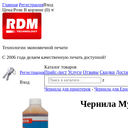
Главная
Регистрация
Вход
Цена:
Розн
В корзине (
0
)
Технологии экономичной печати
С 2006 года делаем качественную печать доступной!
Каталог товаров
Прайс-лист
Услуги
Отзывы
Скидки
Доста
Регистрация
z
Вход
Чернила для принтеров
-
Чернила для Eps
Чернила MyI