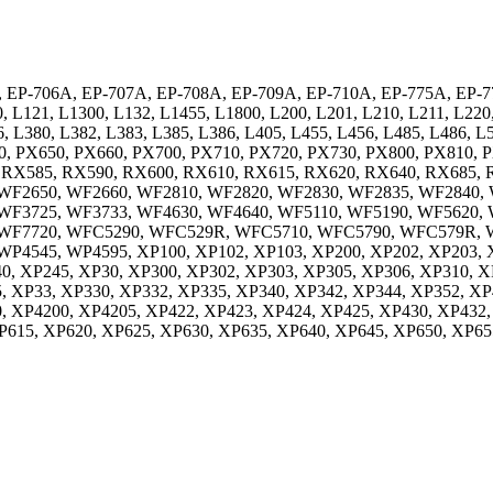
A, EP-706A, EP-707A, EP-708A, EP-709A, EP-710A, EP-775A, EP-7
, L121, L1300, L132, L1455, L1800, L200, L201, L210, L211, L220,
, L380, L382, L383, L385, L386, L405, L455, L456, L485, L486, L5
, PX650, PX660, PX700, PX710, PX720, PX730, PX800, PX810, PX
, RX585, RX590, RX600, RX610, RX615, RX620, RX640, RX685, R
WF2650, WF2660, WF2810, WF2820, WF2830, WF2835, WF2840, 
WF3725, WF3733, WF4630, WF4640, WF5110, WF5190, WF5620, 
 WF7720, WFC5290, WFC529R, WFC5710, WFC5790, WFC579R, 
P4545, WP4595, XP100, XP102, XP103, XP200, XP202, XP203, X
0, XP245, XP30, XP300, XP302, XP303, XP305, XP306, XP310, X
, XP33, XP330, XP332, XP335, XP340, XP342, XP344, XP352, XP
, XP4200, XP4205, XP422, XP423, XP424, XP425, XP430, XP432,
P615, XP620, XP625, XP630, XP635, XP640, XP645, XP650, XP65