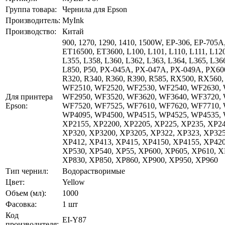
Группа товара:
Чернила для Epson
Производитель:
MyInk
Производство:
Китай
900, 1270, 1290, 1410, 1500W, EP-306, EP-705
ET16500, ET3600, L100, L101, L110, L111, L120
L355, L358, L360, L362, L363, L364, L365, L366
L850, P50, PX-045A, PX-047A, PX-049A, PX600
R320, R340, R360, R390, R585, RX500, RX560
WF2510, WF2520, WF2530, WF2540, WF2630, 
Для принтера
WF2950, WF3520, WF3620, WF3640, WF3720, 
Epson:
WF7520, WF7525, WF7610, WF7620, WF7710,
WP4095, WP4500, WP4515, WP4525, WP4535, W
XP2155, XP2200, XP2205, XP225, XP235, XP24
XP320, XP3200, XP3205, XP322, XP323, XP325
XP412, XP413, XP415, XP4150, XP4155, XP420
XP530, XP540, XP55, XP600, XP605, XP610, X
XP830, XP850, XP860, XP900, XP950, XP960
Тип чернил:
Водорастворимые
Цвет:
Yellow
Объем (мл):
1000
Фасовка:
1 шт
Код
EI-Y87
производителя: