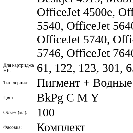
OfficeJet 4500e, Off
5540, OfficeJet 5640
OfficeJet 5740, Offi
5746, OfficeJet 764
61, 122, 123, 301, 6
Для картриджа
HP:
Пигмент + Водные
Тип чернил:
BkPg C M Y
Цвет:
100
Объем (мл):
Комплект
Фасовка: