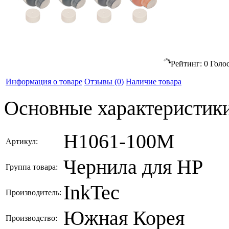
Рейтинг:
0
Голо
Информация о товаре
Отзывы
(0)
Наличие товара
Основные характеристик
H1061-100M
Артикул:
Чернила для HP
Группа товара:
InkTec
Производитель:
Южная Корея
Производство: