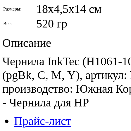
18x4,5x14 см
Размеры:
520 гр
Вес:
Описание
Чернила InkTec (H1061-10
(pgBk, C, M, Y), артикул
производство: Южная Кор
- Чернила для HP
Прайс-лист