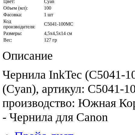
Цвет:
Cyan
Объем (мл):
100
Фасовка:
1 шт
Код
C5041-100MC
производителя:
Размеры:
4,5x4,5x14 см
Вес:
127 гр
Описание
Чернила InkTec (C5041-1
(Cyan), артикул: C5041-1
производство: Южная Кор
- Чернила для Canon