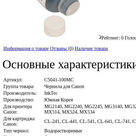
Рейтинг:
0
Голо
Информация о товаре
Отзывы
(0)
Наличие товара
Основные характеристик
Артикул:
C5041-100MC
Группа товара:
Чернила для Canon
Производитель:
InkTec
Производство:
Южная Корея
Для принтера
MG2140, MG2240, MG2245, MG3140, MG32
Canon:
MX514, MX524, MX534
Для картриджа
CL-241, CL-441, CL-541, CL-641, CL-741, C
Canon:
Тип чернил:
Водорастворимые