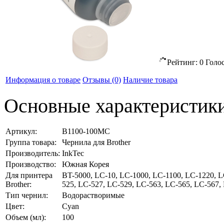
Рейтинг:
0
Голо
Информация о товаре
Отзывы
(0)
Наличие товара
Основные характеристик
Артикул:
B1100-100MC
Группа товара:
Чернила для Brother
Производитель:
InkTec
Производство:
Южная Корея
Для принтера
BT-5000, LC-10, LC-1000, LC-1100, LC-1220, L
Brother:
525, LC-527, LC-529, LC-563, LC-565, LC-567,
Тип чернил:
Водорастворимые
Цвет:
Cyan
Объем (мл):
100