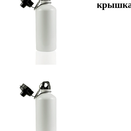
крышк